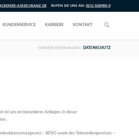
CREMER-ASSEKURANZ.DE
RUFEN SIE UNS AN:
0211 828980-0
KUNDENSERVICE
KARRIERE
KONTAKT
CREMER ASSEKURANZ
/
DATENSCHUTZ
 ist uns ein besonderes Anliegen. In dieser
ten.
undesdatenschutzgesetz – BDSG sowie des Telemediengesetzes –