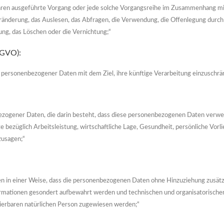
rfahren ausgeführte Vorgang oder jede solche Vorgangsreihe im Zusammenhang m
ränderung, das Auslesen, das Abfragen, die Verwendung, die Offenlegung durch
ung, das Löschen oder die Vernichtung;“
SGVO):
 personenbezogener Daten mit dem Ziel, ihre künftige Verarbeitung einzuschrä
nbezogener Daten, die darin besteht, dass diese personenbezogenen Daten verw
bezüglich Arbeitsleistung, wirtschaftliche Lage, Gesundheit, persönliche Vorlie
zusagen;“
 in einer Weise, dass die personenbezogenen Daten ohne Hinzuziehung zusätzli
rmationen gesondert aufbewahrt werden und technischen und organisatorischen
izierbaren natürlichen Person zugewiesen werden;“