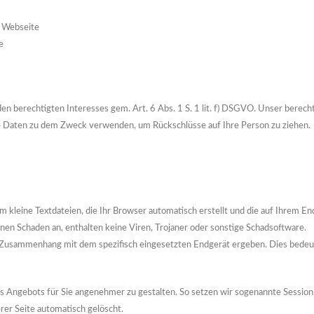
r Webseite
e
n berechtigten Interesses gem. Art. 6 Abs. 1 S. 1 lit. f) DSGVO. Unser berech
ne Daten zu dem Zweck verwenden, um Rückschlüsse auf Ihre Person zu ziehen.
um kleine Textdateien, die Ihr Browser automatisch erstellt und die auf Ihrem E
nen Schaden an, enthalten keine Viren, Trojaner oder sonstige Schadsoftware.
 Zusammenhang mit dem spezifisch eingesetzten Endgerät ergeben. Dies bedeute
es Angebots für Sie angenehmer zu gestalten. So setzen wir sogenannte Session
er Seite automatisch gelöscht.