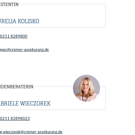
ISTENTIN
RELIA KOLISKO
0211 8289800
pwc@cremer-assekuranz.de
NDENBERATERIN
BRIELE WIECZOREK
0211 82898023
g.wieczorek@cremer-assekuranz.de