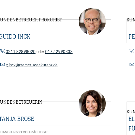
UNDENBETREUER PROKURIST
KUN
GUIDO INCK
PE
0211 82898020
oder
0172 2990333
g.inck@cremer-assekuranz.de
KUNDENBETREUERIN
KU
TANJA BROSE
E
F
HANDLUNGSBEVOLLMÄCHTIGTE