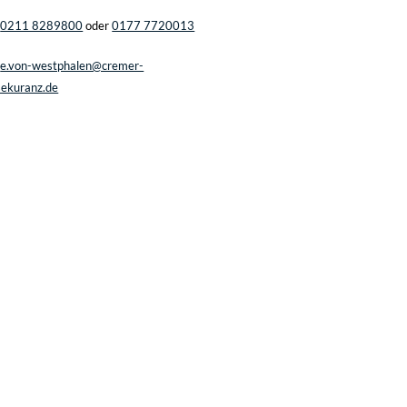
0211 8289800
oder
0177 7720013
e.von-westphalen@cremer-
sekuranz.de