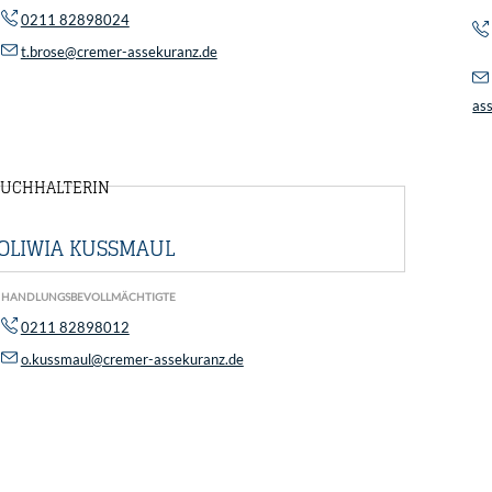
0211 82898024
t.brose@cremer-assekuranz.de
as
UCHHALTERIN
OLIWIA KUSSMAUL
HANDLUNGSBEVOLLMÄCHTIGTE
0211 82898012
o.kussmaul@cremer-assekuranz.de