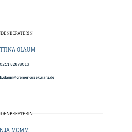
NDENBERATERIN
ETTINA GLAUM
0211 82898013
b.glaum@cremer-assekuranz.de
NDENBERATERIN
ANJA MOMM