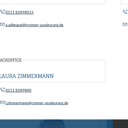
0211 82898015
a.adiguezel@cremer-assekuranz.de
ACKOFFICE
LAURA ZIMMERMANN
0211 8289800
l.zimmermann@cremer-assekuranz.de