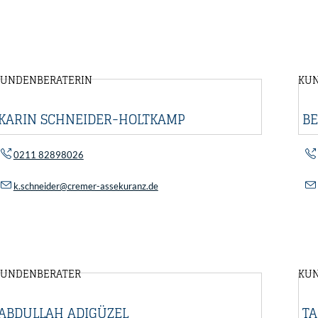
KUNDENBERATERIN
KU
KARIN SCHNEIDER-HOLTKAMP
B
0211 82898026
k.schneider@cremer-assekuranz.de
KUNDENBERATER
KU
ABDULLAH ADIGÜZEL
T