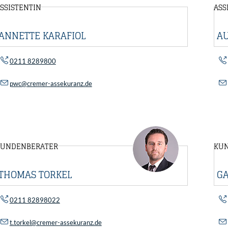
SSISTENTIN
ASS
ANNETTE KARAFIOL
AU
0211 8289800
pwc@cremer-assekuranz.de
KUNDENBERATER
KU
THOMAS TORKEL
GA
0211 82898022
t.torkel@cremer-assekuranz.de