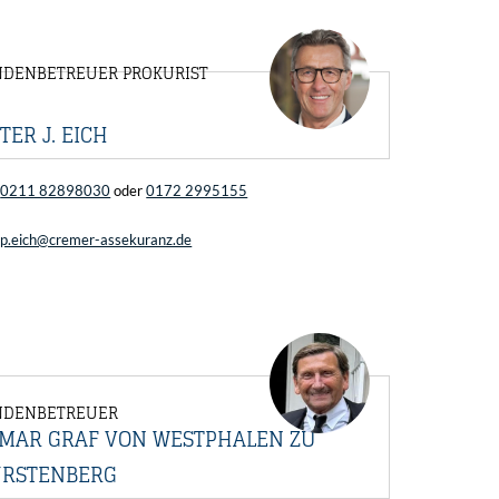
DENBETREUER PROKURIST
TER J. EICH
0211 82898030
oder
0172 2995155
p.eich@cremer-assekuranz.de
NDENBETREUER
LMAR GRAF VON WESTPHALEN ZU
ÜRSTENBERG